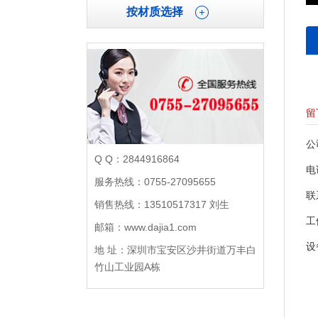
按材质选择
留
公
Q Q：2844916864
电
服务热线：0755-27095655
联
销售热线：13510517317 刘生
工
邮箱：www.dajia1.com
设
地 址：深圳市宝安区沙井街道万丰白
竹山工业园A栋