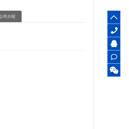
公司介绍
13510517
刘生
QQ
客服
在线
咨询