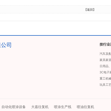
【返回】
限公司
按行业
汽车及
家具家
日用品
3C电子
重工机
玩具工
自动化喷涂设备
大嘉往复机
喷涂生产线
喷油往复机