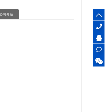
公司介绍
13510517
刘生
QQ
客服
在线
咨询