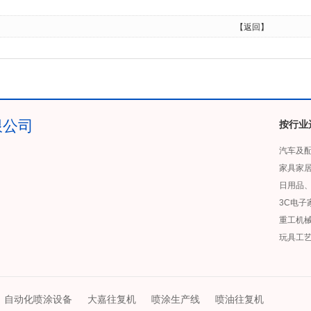
【返回】
限公司
按行业
汽车及
家具家
日用品
3C电子
重工机
玩具工
自动化喷涂设备
大嘉往复机
喷涂生产线
喷油往复机