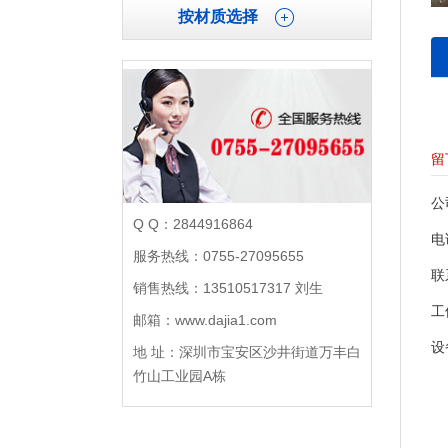
按材质选择
留
公
Q Q：2844916864
电
服务热线：0755-27095655
联
销售热线：13510517317 刘生
工
邮箱：www.dajia1.com
设
地 址：深圳市宝安区沙井街道万丰白
竹山工业园A栋