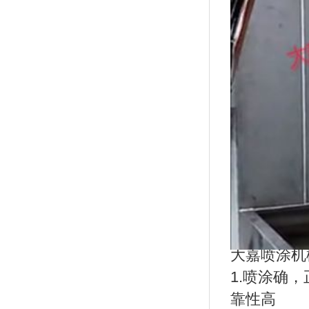
大嘉喷涂机
1.喷涂确
靠性高