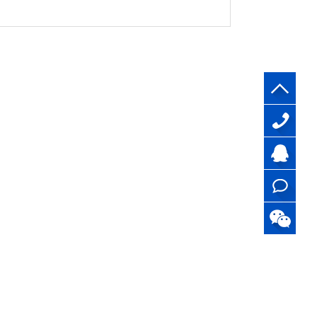
13510517
刘生
QQ
客服
在线
咨询