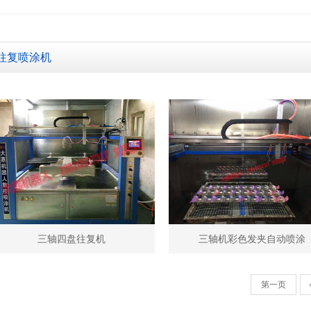
往复喷涂机
三轴四盘往复机
三轴机彩色发夹自动喷涂
第一页