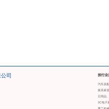
限公司
按行业
汽车及
家具家
日用品
3C电子
重工机